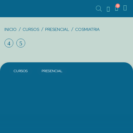
0
INICIO
CURSOS
PRESENCIAL
COSMIATRIA
PRODUCT
CURSO
PERFECCIONAMIENTO
NAVIGATION
DEPILACIÓN
DE
MAQUILLAJE
CURSOS
PRESENCIAL