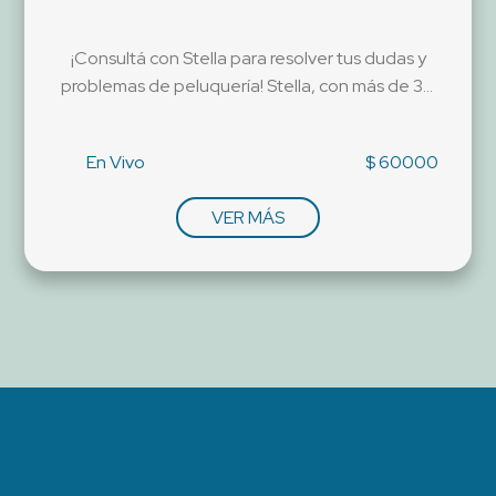
¡Consultá con Stella para resolver tus dudas y
problemas de peluquería! Stella, con más de 30
años de experiencia, te ofrece asesorías
personalizadas para ayudarte con cualquier
En Vivo
$ 60000
inconveniente de colorimetría o cuestiones
sobre cómo gestionar tu peluquería con éxito.
VER MÁS